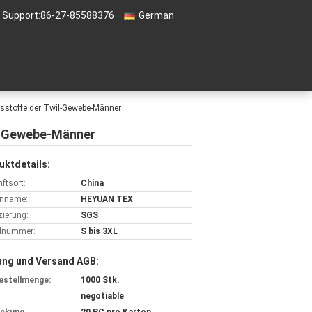
& Support:
86-27-85588376
German
nsstoffe der Twil-Gewebe-Männer
il-Gewebe-Männer
uktdetails:
ftsort:
China
nname:
HEYUAN TEX
izierung:
SGS
lnummer:
S bis 3XL
ung und Versand AGB:
estellmenge:
1000 Stk.
negotiable