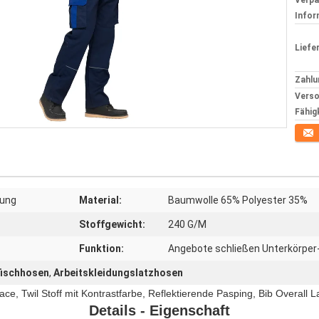
Verp
Infor
Liefer
Zahlu
Verso
Fähig
Konta
dung
Material:
Baumwolle 65% Polyester 35%
Stoffgewicht:
240 G/M
Funktion:
Angebote schließen Unterkörper
fischhosen
,
Arbeitskleidungslatzhosen
ace, Twil Stoff mit Kontrastfarbe, Reflektierende Pasping, Bib Overall 
Details - Eigenschaft