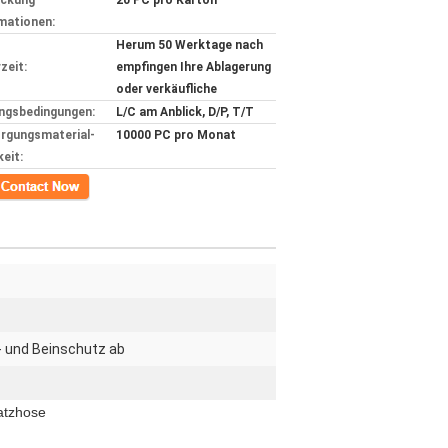
ackung
20 PC pro Karton
mationen:
Herum 50 Werktage nach
zeit:
empfingen Ihre Ablagerung
oder verkäufliche
ngsbedingungen:
L/C am Anblick, D/P, T/T
rgungsmaterial-
10000 PC pro Monat
keit:
kt
- und Beinschutz ab
Latzhose