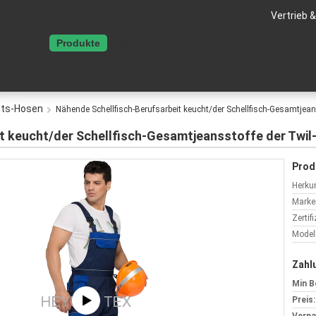
Vertrieb 
Startseite
Produkte
Über uns
Kontakt
Referenzen
eits-Hosen
Nähende Schellfisch-Berufsarbeit keucht/der Schellfisch-Gesamtjea
it keucht/der Schellfisch-Gesamtjeansstoffe der Tw
Prod
Herkun
Marke
Zertif
Model
Zahl
Min B
Preis: