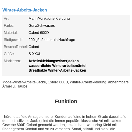
Winter-Arbeits-Jacken
Art:
Mann/Funktions-Kleidung
Farbe:
Gery/Schwarzes
Material:
Oxford 600D
Stoffgewicht:
200 g/m2 oder als Nachfrage
Beschaffenheit:
Oxford
Größe:
S-XXXL
Arbeitskleidungswinterjacken
Markieren:
,
wasserdichte Winterarbeitsmäntel
,
Breathable Winter-Arbeits-Jacken
Mode-Winter-Arbeits-Jacke, Oxford 600D, Winter-Arbeitskleidung, abnehmbare
Ärmel u. Haube
Funktion
, hörend auf die Anträge unserer Kunden auf eine in hohem Grade dauerhafte
dennoch stilvolle Jacke, sind die immer populäre klassische Art mit starkem
Gewebe 600D Oxford gemacht worden, um ein hart--weaaring Kleid mit
überlegenem Komfort und Art zu versehen. Smart, stilvoll und stark, die