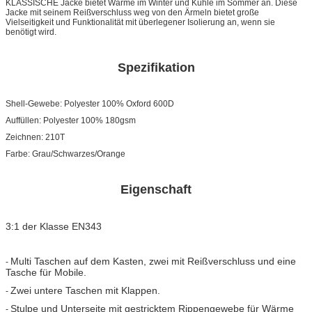
KLASSISCHE Jacke bietet Wärme im Winter und Kühle im Sommer an. Diese
Jacke mit seinem Reißverschluss weg von den Ärmeln bietet große
Vielseitigkeit und Funktionalität mit überlegener Isolierung an, wenn sie
benötigt wird.
Spezifikation
Shell-Gewebe: Polyester 100% Oxford 600D
Auffüllen: Polyester 100% 180gsm
Zeichnen: 210T
Farbe: Grau/Schwarzes/Orange
Eigenschaft
3:1 der Klasse EN343
Multi Taschen auf dem Kasten, zwei mit Reißverschluss und eine
-
Tasche für Mobile.
Zwei untere Taschen mit Klappen.
-
Stulpe und Unterseite mit gestricktem Rippengewebe für Wärme
-