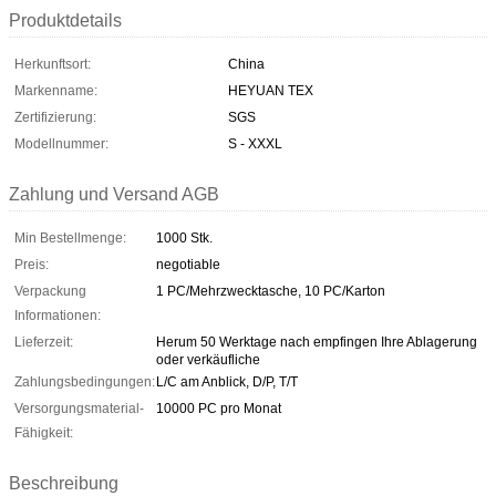
Produktdetails
Herkunftsort:
China
Markenname:
HEYUAN TEX
Zertifizierung:
SGS
Modellnummer:
S - XXXL
Zahlung und Versand AGB
Min Bestellmenge:
1000 Stk.
Preis:
negotiable
Verpackung
1 PC/Mehrzwecktasche, 10 PC/Karton
Informationen:
Lieferzeit:
Herum 50 Werktage nach empfingen Ihre Ablagerung
oder verkäufliche
Zahlungsbedingungen:
L/C am Anblick, D/P, T/T
Versorgungsmaterial-
10000 PC pro Monat
Fähigkeit:
Beschreibung