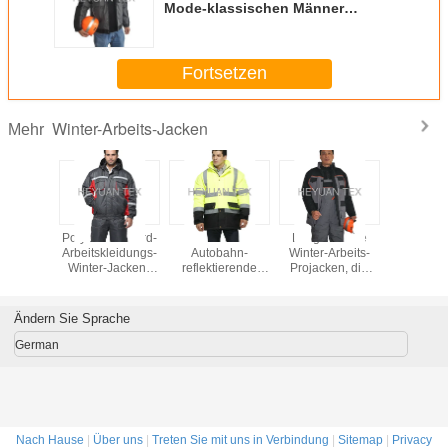
Mode-klassischen Männer
dauerhaft und Breathable mit
Haube
Fortsetzen
Winter-Arbeits-Jacken
Mehr
chwarz-
Polyester-Oxford-
Zwei Ton-
Lange warme
600D-Wer
dichte
Arbeitskleidungs-
Autobahn-
Winter-Arbeits-
für den 
-Arbeit
Winter-Jacken-
reflektierende
Projacken, die
tet Anti-
Wind 100%
Winter-Arbeits-
Sicherheits-
s-Sturm-
beständig mit PU
Mäntel mit
Winter-Mäntel der
en mit
nach innen
Hochleistungszweiwegreißverschluß
Männer mit
Ändern Sie Sprache
ppe
beschichtet
Auffüllen
German
Nach Hause
|
Über uns
|
Treten Sie mit uns in Verbindung
|
Sitemap
|
Privacy