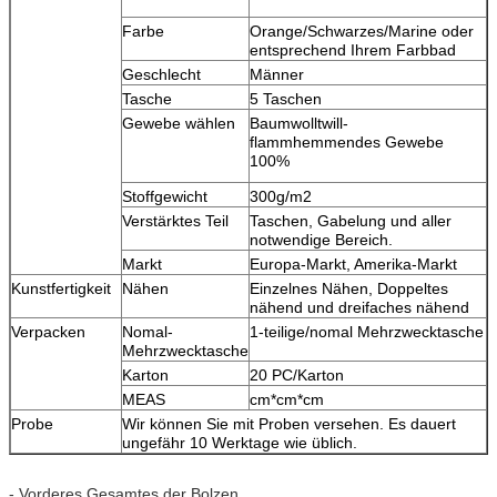
Farbe
Orange/Schwarzes/Marine oder
entsprechend Ihrem Farbbad
Geschlecht
Männer
Tasche
5 Taschen
Gewebe wählen
Baumwolltwill-
flammhemmendes Gewebe
100%
Stoffgewicht
300g/m2
Verstärktes Teil
Taschen, Gabelung und aller
notwendige Bereich.
Markt
Europa-Markt, Amerika-Markt
Kunstfertigkeit
Nähen
Einzelnes Nähen, Doppeltes
nähend und dreifaches nähend
Verpacken
Nomal-
1-teilige/nomal Mehrzwecktasche
Mehrzwecktasche
Karton
20 PC/Karton
MEAS
cm*cm*cm
Probe
Wir können Sie mit Proben versehen. Es dauert
ungefähr 10 Werktage wie üblich.
- Vorderes Gesamtes der Bolzen