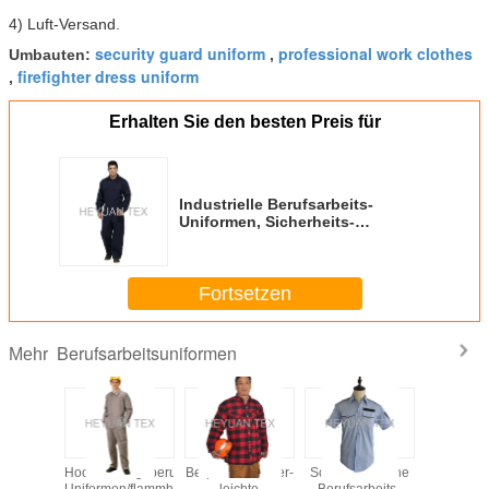
4) Luft-Versand.
security guard uniform
professional work clothes
Umbauten:
,
firefighter dress uniform
,
Erhalten Sie den besten Preis für
Industrielle Berufsarbeits-
Uniformen, Sicherheits-
schützender feuerverzögernder
Overall
Fortsetzen
Berufsarbeitsuniformen
Mehr
meine
Hochleistungsberufsarbeits-
Bequemer Winter-
Schnell trockene
Industr