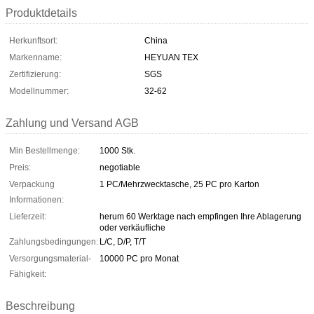
Produktdetails
Herkunftsort:
China
Markenname:
HEYUAN TEX
Zertifizierung:
SGS
Modellnummer:
32-62
Zahlung und Versand AGB
Min Bestellmenge:
1000 Stk.
Preis:
negotiable
Verpackung
1 PC/Mehrzwecktasche, 25 PC pro Karton
Informationen:
Lieferzeit:
herum 60 Werktage nach empfingen Ihre Ablagerung
oder verkäufliche
Zahlungsbedingungen:
L/C, D/P, T/T
Versorgungsmaterial-
10000 PC pro Monat
Fähigkeit:
Beschreibung