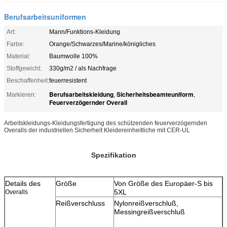
Berufsarbeitsuniformen
Art:
Mann/Funktions-Kleidung
Farbe:
Orange/Schwarzes/Marine/königliches
Material:
Baumwolle 100%
Stoffgewicht:
330g/m2 / als Nachfrage
Beschaffenheit:
feuerresistent
Berufsarbeitskleidung
Sicherheitsbeamteuniform
Markieren:
,
,
Feuerverzögernder Overall
Arbeitskleidungs-Kleidungsfertigung des schützenden feuerverzögernden
Overalls der industriellen Sicherheit Kleidereinheitliche mit CER-UL
Spezifikation
Details
des
Größe
Von Größe des Europäer-S bis
5XL
Overalls
Reißverschluss
Nylonreißverschluß,
Messingreißverschluß