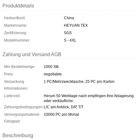
Produktdetails
Herkunftsort:
China
Markenname:
HEYUAN TEX
Zertifizierung:
SGS
Modellnummer:
S - 4XL
Zahlung und Versand AGB
Min Bestellmenge:
1000 Stk.
Preis:
negotiable
Verpackung
1 PC/Mehrzwecktasche, 25 PC pro Karton
Informationen:
Lieferzeit:
Herum 50 Werktage nach empfingen Ihre Ablagerung
oder verkäufliche
Zahlungsbedingungen:
L/C am Anblick, D/P, T/T
Versorgungsmaterial-
10000 PC pro Monat
Fähigkeit:
Beschreibung