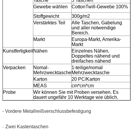
Tasche
5 Taschen
Gewebe wählen
CottonTwill-Gewebe 100%
Stoffgewicht
300g/m2
Verstärktes Teil
Alle Taschen, Gabelung
und aller notwendige
Bereich.
Markt
Europa-Markt, Amerika-
Markt
Kunstfertigkeit
Nähen
Einzelnes Nähen,
Doppeltes nähend und
dreifaches nähend
Verpacken
Nomal-
1-teilige/nomal
Mehrzwecktasche
Mehrzwecktasche
Karton
20 PC/Karton
MEAS
cm*cm*cm
Probe
Wir können Sie mit Proben versehen. Es
dauert ungefähr 10 Werktage wie üblich.
- Vordere Metallreißverschlussbefestigung
Zwei Kastentaschen
-