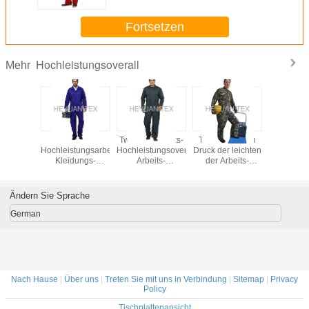
Stulpen
Fortsetzen
Hochleistungsoverall
Mehr
er
Industrielle
Twill-Sicherheits-
Tarnen Sie den
Baumwollho
tungsoverall
Hochleistungsarbeitskleidungs-
Hochleistungsoverall-
Druck der leichten
Overall 1
lauen
Kleidungs-
Arbeits-
der Arbeits-
dem Gel
elten
Sicherheit alle in
Kleidung mit
Overall-/Männer
reflekti
schluss-
einem Gesamten
Bolzen-
Arbeitskleidungs-
Bänder ve
 bequem
mit mehrfachen
Vorderverschluss
Kleidungs
Ändern Sie Sprache
Flausch-
Taschen
chel
German
Nach Hause
|
Über uns
|
Treten Sie mit uns in Verbindung
|
Sitemap
|
Privacy
Policy
Tischplattenansicht